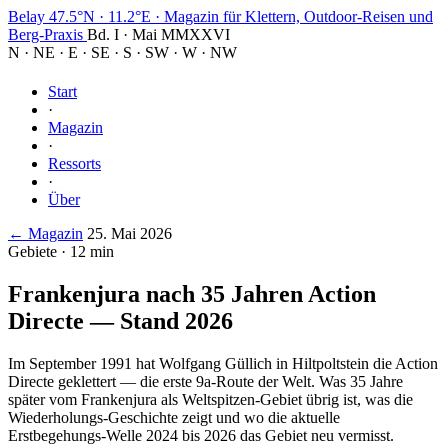
Belay
47.5°N · 11.2°E
·
Magazin für Klettern, Outdoor-Reisen und
Berg-Praxis
Bd. I · Mai MMXXVI
N
·
NE
·
E
·
SE
·
S
·
SW
·
W
·
NW
Start
·
Magazin
·
Ressorts
·
Über
← Magazin
25. Mai 2026
Gebiete · 12 min
Frankenjura nach 35 Jahren Action
Directe — Stand 2026
Im September 1991 hat Wolfgang Güllich in Hiltpoltstein die Action
Directe geklettert — die erste 9a-Route der Welt. Was 35 Jahre
später vom Frankenjura als Weltspitzen-Gebiet übrig ist, was die
Wiederholungs-Geschichte zeigt und wo die aktuelle
Erstbegehungs-Welle 2024 bis 2026 das Gebiet neu vermisst.